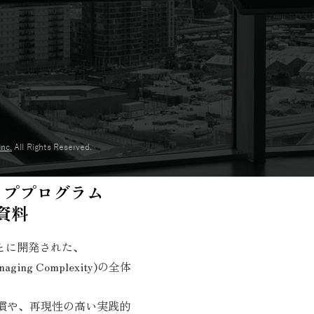
ッププログラム
資料
とに開発された、
g Complexity)の全体
慣や、再現性の高い実践的