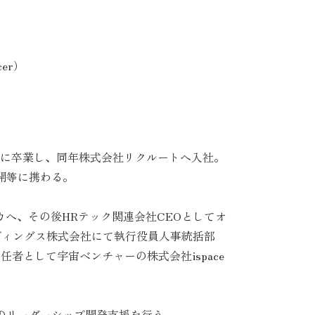
cer）
年に卒業し、同年株式会社リクルートへ入社。
開等に携わる。
メリカへ、その後HRテック関連会社CEOとしてオ
ルディングス株式会社にて執行役員人事統括部
任者として宇宙ベンチャーの株式会社ispace
のリーダーシップ開発支援を行う。