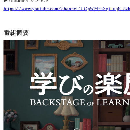
▶Youtubeチャンネル
https://www.youtube.com/channel/UCpWMraXgt_uq8_5z
番組概要