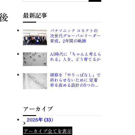
後
最新記事
パナソニック コネクトの
次世代グローバルリーダー
育成、2年間の軌跡
AI時代に「ちゃんと考えら
れる」人を、どう育てるか
研修を「やりっぱなし」で
終わらせないために 定着
率を高める設計の5つのポ
イント
アーカイブ
2026年 (3)
2025年 (13)
アーカイブ全てを表示