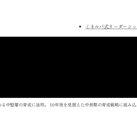
ミネルバ式リーダーシッ
ある中堅層の育成に活用。 10年後を見据えた中長期の育成戦略に組み