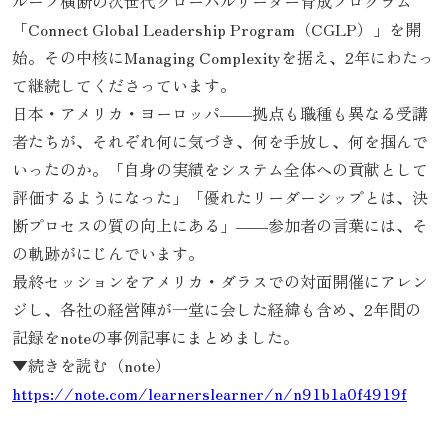
ループ横断の次世代グローバルリーダー育成プログラム
「Connect Global Leadership Program（CGLP）」を開
始。その中核にManaging Complexityを据え、2年にわたっ
て継続してくださっています。
日本・アメリカ・ヨーロッパ――拠点も職種も異なる受講
者たちが、それぞれ何に気づき、何を手放し、何を掴んで
いったのか。「自身の実績をシステム全体への貢献として
評価するようになった」「優れたリーダーシップとは、決
断プロセスの質の向上にある」――参加者の言葉には、そ
の軌跡がにじんでいます。
最終セッションをアメリカ・ダラスでの対面開催にアレン
ジし、各社の経営陣が一堂に会した経緯も含め、2年間の
記録をnoteの事例記事にまとめました。
▼続きを読む（note）
https://note.com/learnerslearner/n/n91b1a0f4919f